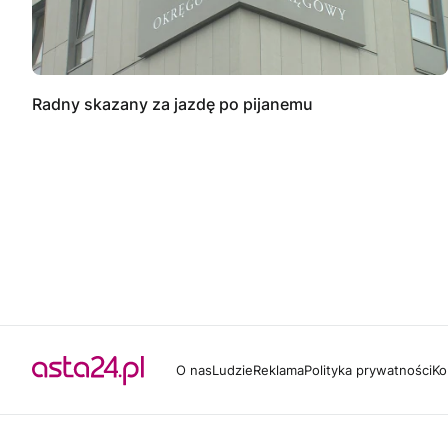
Radny skazany za jazdę po pijanemu
O nas
Ludzie
Reklama
Polityka prywatności
Ko