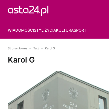
WIADOMOŚCI
STYL ŻYCIA
KULTURA
SPORT
Strona główna
Tagi
Karol G
Karol G