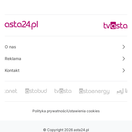
O nas
Reklama
Kontakt
Polityka prywatności
Ustawienia cookies
© Copyright 2026 asta24.pl