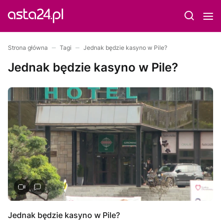
Strona główna
Tagi
Jednak będzie kasyno w Pile?
Jednak będzie kasyno w Pile?
Jednak będzie kasyno w Pile?