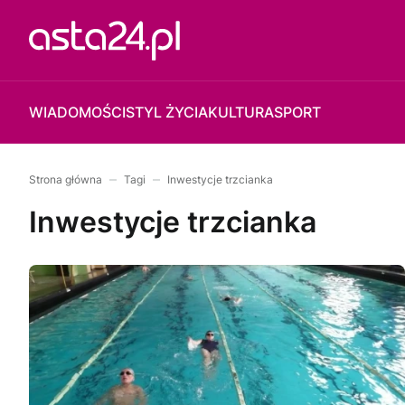
WIADOMOŚCI
STYL ŻYCIA
KULTURA
SPORT
Strona główna
Tagi
Inwestycje trzcianka
Inwestycje trzcianka