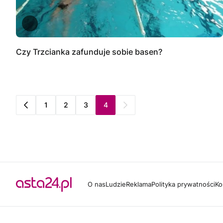
Czy Trzcianka zafunduje sobie basen?
1
2
3
4
O nas
Ludzie
Reklama
Polityka prywatności
Ko