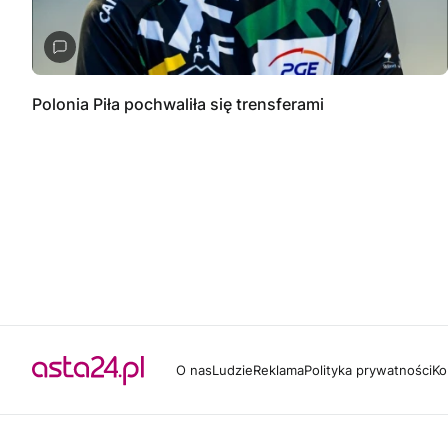
Polonia Piła pochwaliła się trensferami
O nas
Ludzie
Reklama
Polityka prywatności
Ko