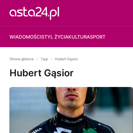
WIADOMOŚCI
STYL ŻYCIA
KULTURA
SPORT
Strona główna
Tagi
Hubert Gąsior
Hubert Gąsior