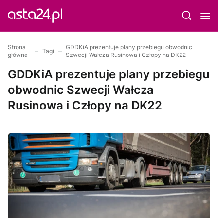
Strona
GDDKiA prezentuje plany przebiegu obwodnic
Tagi
główna
Szwecji Wałcza Rusinowa i Człopy na DK22
GDDKiA prezentuje plany przebiegu
obwodnic Szwecji Wałcza
Rusinowa i Człopy na DK22