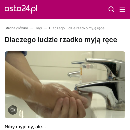
Strona główna
Tagi
Dlaczego ludzie rzadko myją ręce
Dlaczego ludzie rzadko myją ręce
Niby myjemy, ale...