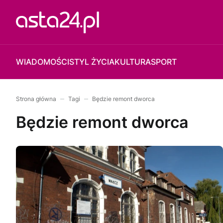
WIADOMOŚCI
STYL ŻYCIA
KULTURA
SPORT
Strona główna
Tagi
Będzie remont dworca
Będzie remont dworca