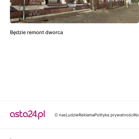
Będzie remont dworca
O nas
Ludzie
Reklama
Polityka prywatności
Ko