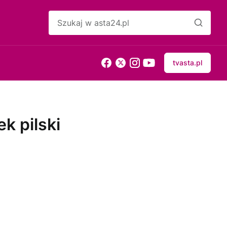
tvasta.pl
k pilski