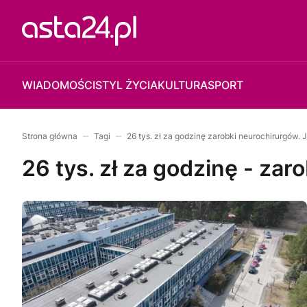
WIADOMOŚCI
STYL ŻYCIA
KULTURA
SPORT
Strona główna
Tagi
26 tys. zł za godzinę zarobki neurochirurgów. J
26 tys. zł za godzinę - zar