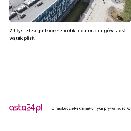
26 tys. zł za godzinę - zarobki neurochirurgów. Jest
wątek pilski
O nas
Ludzie
Reklama
Polityka prywatności
Ko