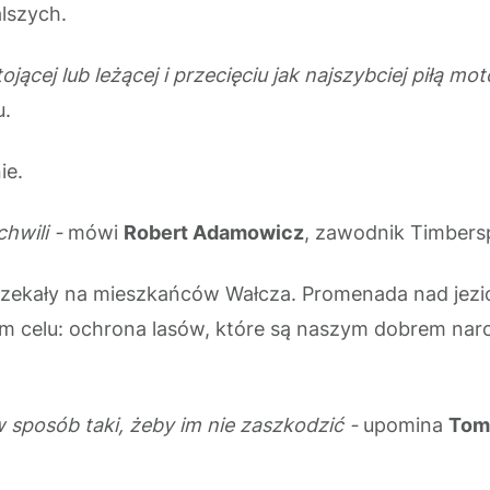
alszych.
jącej lub leżącej i przecięciu jak najszybciej piłą m
u.
ie.
chwili -
mówi
Robert Adamowicz
, zawodnik Timbers
czekały na mieszkańców Wałcza. Promenada nad jezio
m celu: ochrona lasów, które są naszym dobrem nar
 sposób taki, żeby im nie zaszkodzić -
upomina
Tom