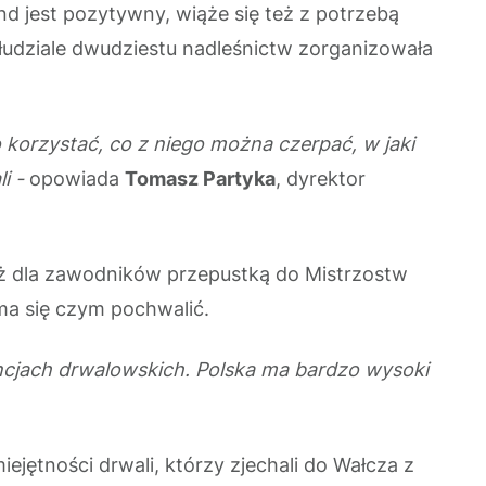
nd jest pozytywny, wiąże się też z potrzebą
ółudziale dwudziestu nadleśnictw zorganizowała
 korzystać, co z niego można czerpać, w jaki
i -
opowiada
Tomasz Partyka
, dyrektor
ż dla zawodników przepustką do Mistrzostw
 ma się czym pochwalić.
ncjach drwalowskich. Polska ma bardzo wysoki
ętności drwali, którzy zjechali do Wałcza z