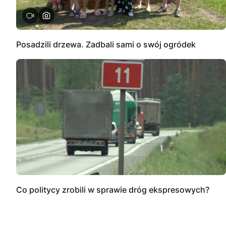
Posadzili drzewa. Zadbali sami o swój ogródek
Co politycy zrobili w sprawie dróg ekspresowych?