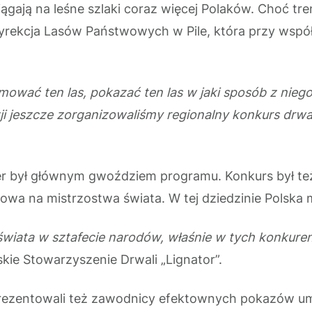
ągają na leśne szlaki coraz więcej Polaków. Choć tre
 Dyrekcja Lasów Państwowych w Pile, która przy wsp
wać ten las, pokazać ten las w jaki sposób z niego
i jeszcze zorganizowaliśmy regionalny konkurs drwal
er był głównym gwoździem programu. Konkurs był te
odowa na mistrzostwa świata. W tej dziedzinie Polska
świata w sztafecie narodów, właśnie w tych konkure
skie Stowarzyszenie Drwali „Lignator”.
zentowali też zawodnicy efektownych pokazów umiej