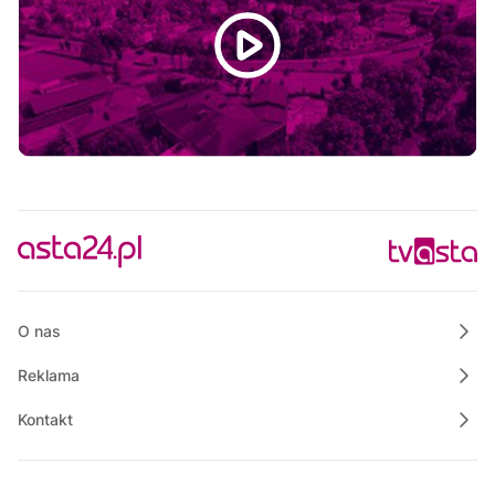
19:15
Powiat Wałecki Blisko Natury
19:35
Wielkopolska na Weekend
20:00
Informacje
20:15
Rozmowa dnia
20:30
Ze starych taśm
21:30
Informacje
21:45
Rozmowa dnia
22:00
O nas
Własnymi ścieżkami
Reklama
Kontakt