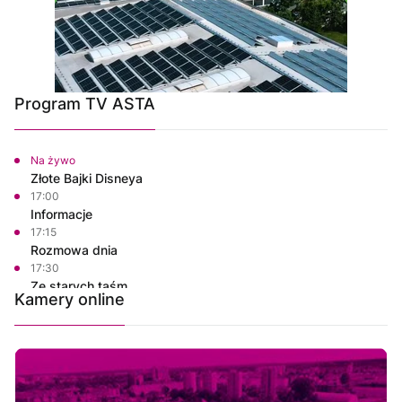
Program TV ASTA
Na żywo
Złote Bajki Disneya
17:00
Informacje
17:15
Rozmowa dnia
17:30
Ze starych taśm
Kamery online
18:30
Informacje
18:45
Rozmowa dnia
19:00
Własnymi ścieżkami