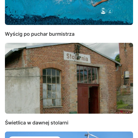
Wyścig po puchar burmistrza
Świetlica w dawnej stolarni