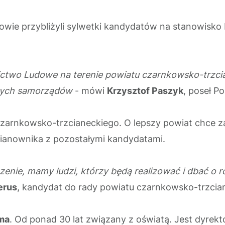
owie przybliżyli sylwetki kandydatów na stanowisko b
ictwo Ludowe na terenie powiatu czarnkowsko-trzc
lnych samorządów
- mówi
Krzysztof Paszyk
, poseł P
czarnkowsko-trzcianeckiego.
O lepszy powiat chce z
ianownika z pozostałymi kandydatami.
e, mamy ludzi, którzy będą realizować i dbać o ro
erus
, kandydat do rady powiatu czarnkowsko-trzcia
ama
.
Od ponad 30 lat związany z oświatą. Jest dyrekto