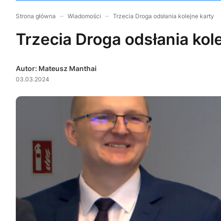
Strona główna
Wiadomości
Trzecia Droga odsłania kolejne karty
Trzecia Droga odsłania kol
Autor: Mateusz Manthai
03.03.2024