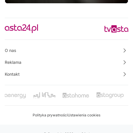
10:00
Raport PCT
10:10
Razem dla bezpieczeństwa Złotowa
10:15
Powiat Wałecki Blisko Natury
10:35
Wielkopolska na Weekend
O nas
Reklama
Kontakt
Polityka prywatności
Ustawienia cookies