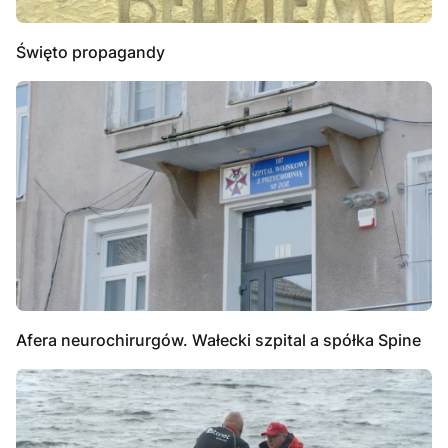
Święto propagandy
Afera neurochirurgów. Wałecki szpital a spółka Spine