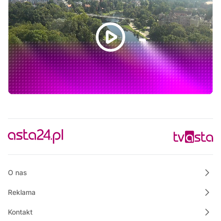
Rozmowa dnia
13:00
Praktycznie o nieruchomościach
13:50
Raport PCT
14:00
Wielkopolska na Weekend
14:25
Wspólnie dla bezpieczeństwa Gminy Krajenka
14:30
Justyna poleca
14:45
Rowerem nad morze
15:00
Polskie Lasy
15:30
Raport TV REGIO
O nas
Reklama
Kontakt