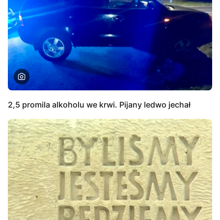
2,5 promila alkoholu we krwi. Pijany ledwo jechał