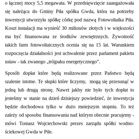
o łącznej mocy 5,5 megawata. W przedsięwzięcie zaangażowała
się należąca do Gminy Piła spółka Gwda, która na potrzeby
inwestycji utworzyła spółkę córkę pod nazwą Fotowoltaika Piła.
Koszt instalacji ma wynieść 30 milionów złotych i w większości
ma być finansowana ze środków zewnętrznych. Żywotność
takich farm fotowoltaicznych ocenia się na 15 lat. Warunkiem
rozpoczęcia działalności jest uchwalenie przez parlament pakietu
ustaw - tak zwanego „trójpaku energetycznego”.
Sposób dopłat które będą realizowane przez Państwo będą
szalenie istotne. Te słupki które liczymy, mogą się przesunąć w
jedną lub drugą stronę. Nawet jakby nie było tych dopłat to
jesteśmy w stanie na dzień dzisiejszy powiedzieć, że inwestycja
będzie dochodowa tylko w dużo mniejszym stopniu. To też
zależy od sposobu finansowania nad którym obecnie pracujemy -
mówi Tomasz Wojciechowski prezes zarządu spółki wodno-
ściekowej Gwda w Pile.