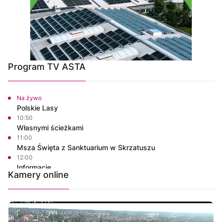
Program TV ASTA
Na żywo
Polskie Lasy
10:50
Własnymi ścieżkami
11:00
Msza Święta z Sanktuarium w Skrzatuszu
12:00
Informacje
Kamery online
12:15
Na szczęście piątek
12:30
Rozmowa dnia
12:45