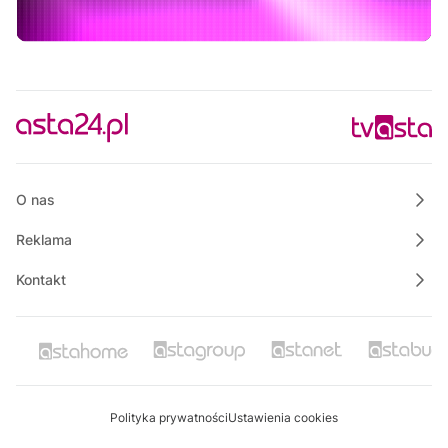
Na szczęście piątek
12:30
Rozmowa dnia
12:45
Rozmowa dnia
13:00
Praktycznie o nieruchomościach
13:50
Raport PCT
O nas
Reklama
Kontakt
Polityka prywatności
Ustawienia cookies